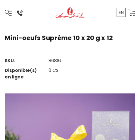
EN
Mini-oeufs Suprême 10 x 20 g x 12
SKU:
86816
Disponible(s)
0
CS
en ligne